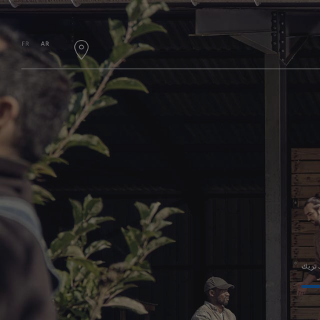
FR
AR
د تريك