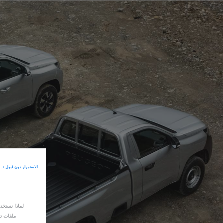
الاستمرار دون قبول →
لماذا نستخد
ملفات تع