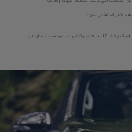
 من الملحقات التي تناسب أنشطتك المهنية والعائلية.
 والأكثر اتساعاً في فئتها!
تتمثل نقاط القوة في بيجو لاند تريك بيك آب الجديدة بقابلية التعديل وسهولة قيادتها على الطريق والتصميم القوي المميز مع الأخذ في الاعتبار أساسيات بيك آب 1T: تتسع لحمولة كبيرة ، وبقوة سحب ممتازة على