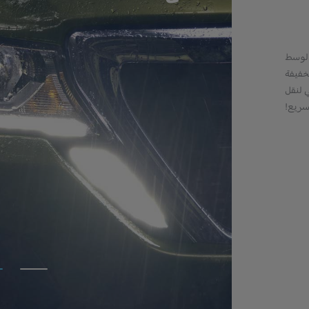
الوسط
الخفيفة
عي لنقل
سريع!