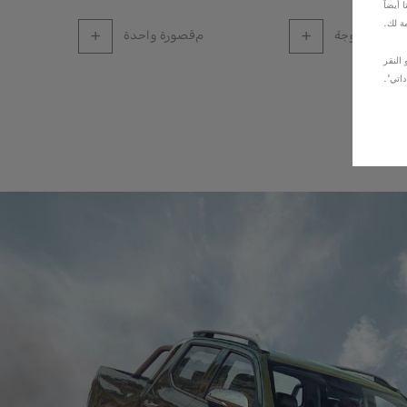
أيضاً
ة لك.
صورة مزدوجة
مقصورة واحدة
 النقر
داتي'.