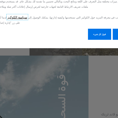
ميزات مختلفة مثل التعرف على اللغة ونتائج البحث وبالتالي تحسين ما نقدمه لك بشكل عام. قد يستخدم موقعنا 
الحمولة
ملفات تعريف الارتباط التابعة لجهات خارجية لغرض إرسال إعلانات أكثر صلة وملاءم
مق
سياسة الكوكيز
ب في معرفة المزيد حول الكوكيز التي نستخدمها وكيفية إدارتها، يمكنك الوصول إلى
لدينا أو
على زر 'إدارة إعدا
قبول كل شيء
قوة السحب
ز ، فإن بيجو لاند تريك