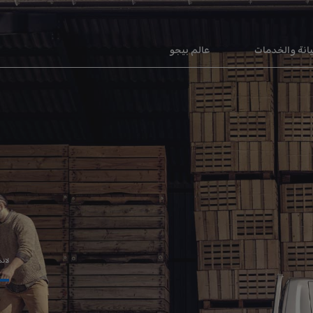
انة والخدمات
عالم بيجو
لان