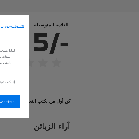
العلامة المتوسطة
الاستمرار دون قبول →
5
/
-
لماذا نستخد
ملفات تع
باستخدام 
إذا كنت ترغ
كن أول من يكتب التعليق
إدارة إعداداتي
آراء الزبائن