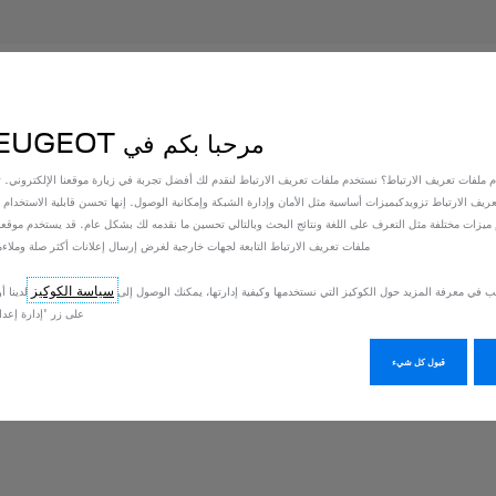
مرحبا بكم في PEUGEOT
م ملفات تعريف الارتباط؟ نستخدم ملفات تعريف الارتباط لنقدم لك أفضل تجربة في زيارة موقعنا الإلكتروني. تتي
ريف الارتباط تزويدكبميزات أساسية مثل الأمان وإدارة الشبكة وإمكانية الوصول. إنها تحسن قابلية الاستخدام و
ميزات مختلفة مثل التعرف على اللغة ونتائج البحث وبالتالي تحسين ما نقدمه لك بشكل عام. قد يستخدم موقعنا 
ملفات تعريف الارتباط التابعة لجهات خارجية لغرض إرسال إعلانات أكثر صلة وملاءم
سياسة الكوكيز
ب في معرفة المزيد حول الكوكيز التي نستخدمها وكيفية إدارتها، يمكنك الوصول إلى
لدينا أو
على زر 'إدارة إعدا
قبول كل شيء