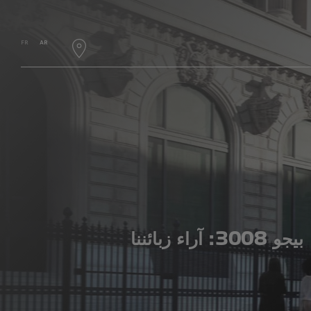
FR
AR
بيجو 3008: آراء زبائننا