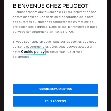
sont davantage adaptées. Certains cookies peuvent être
BIENVENUE CHEZ PEUGEOT
traités par des tiers situés dans des pays en dehors de
l'Espace économique européen (EEE) qui peuvent ne pas
encore disposer d'une décision d'adéquation de la part
LA GAMME PEUGEOT
des autorités européennes compétentes en matière de
protection des données. Dans ce cas, le transfert est basé
sur votre consentement (art. 49.1a RGPD).
Peugeot Sport Engineered
Les Citadines
Si vous souhaitez en savoir plus sur les cookies que nous
Les SUV
utilisons et comment les gérer, vous pouvez accéder à
Les Berlines
Cookie policy
notre
ou cliquer sur ' Gérer mes
paramètres'.
APRÈS-VENTE
Prendre rendez-vous en ligne
PEUGEOT Assistance
Forfaits entretien
GERER MES PARAMETRES
DÉCOUVRIR
TOUT ACCEPTER