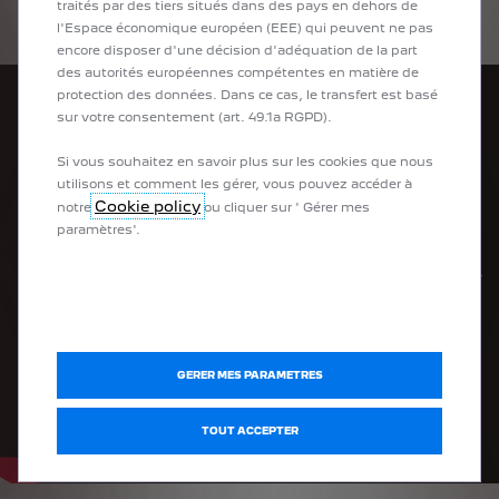
par simple approche ou éloignement du véhicule
.
traités par des tiers situés dans des pays en dehors de
Accès et Démarrage Main Libres (
Vous pouvez également personnaliser vos trajets en sélectionnant un
l'Espace économique européen (EEE) qui peuvent ne pas
encore disposer d'une décision d'adéquation de la part
mode de conduite
.
Sport, Normal, Eco
des autorités européennes compétentes en matière de
protection des données. Dans ce cas, le transfert est basé
sur votre consentement (art. 49.1a RGPD).
Si vous souhaitez en savoir plus sur les cookies que nous
utilisons et comment les gérer, vous pouvez accéder à
Cookie policy
notre
ou cliquer sur ' Gérer mes
paramètres'.
PRÉCÉDENT
SUIV
GERER MES PARAMETRES
TOUT ACCEPTER