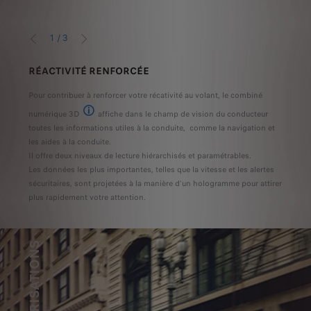
1
/
3
PRÉCÉDENT
SUIVANT
RÉACTIVITÉ RENFORCÉE
LA 
Pour contribuer à renforcer votre récativité au volant, le combiné
La mu
resti
ussi
numérique 3D
affiche dans le champ de vision du conducteur
es finitions.
Disponible en série ou indisponible selon les versions.
toutes les informations utiles à la conduite, comme la navigation et
Foca
.
on les finitions.
 indisponible selon les finitions.Les fonctions massage et réglages électrique sont po
isponible en série, en option ou indisponible selon les finitions.Les fonctions massa
les aides à la conduite.
sif
woofe
Il offre deux niveaux de lecture hiérarchisés et paramétrables.
une s
Les données les plus importantes, telles que la vitesse et les alertes
.
limit
sécuritaires, sont projetées à la manière d’un hologramme pour attirer
plus rapidement votre attention.
MOTORISATIONS