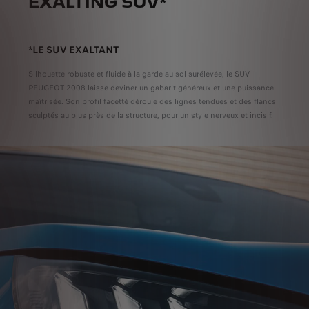
EXALTING SUV*
*LE SUV EXALTANT
Silhouette robuste et fluide à la garde au sol surélevée, le SUV
PEUGEOT 2008 laisse deviner un gabarit généreux et une puissance
maîtrisée. Son profil facetté déroule des lignes tendues et des flancs
sculptés au plus près de la structure, pour un style nerveux et incisif.