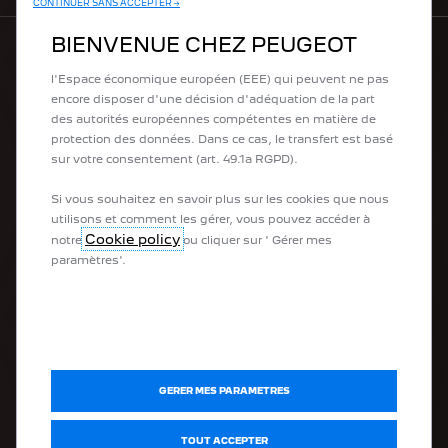
CONTINUER SANS ACCEPTER →
des cookies tiers pour envoyer des publicités qui vous
sont davantage adaptées. Certains cookies peuvent être
BIENVENUE CHEZ PEUGEOT
traités par des tiers situés dans des pays en dehors de
l'Espace économique européen (EEE) qui peuvent ne pas
LA GAMME PEUGEOT
encore disposer d'une décision d'adéquation de la part
des autorités européennes compétentes en matière de
Peugeot Sport Engineered
protection des données. Dans ce cas, le transfert est basé
Les Citadines
sur votre consentement (art. 49.1a RGPD).
Les SUV
Les Berlines
Si vous souhaitez en savoir plus sur les cookies que nous
utilisons et comment les gérer, vous pouvez accéder à
Cookie policy
notre
ou cliquer sur ' Gérer mes
APRÈS-VENTE
paramètres'.
Prendre rendez-vous en ligne
PEUGEOT Assistance
Forfaits entretien
GERER MES PARAMETRES
DÉCOUVRIR
TOUT ACCEPTER